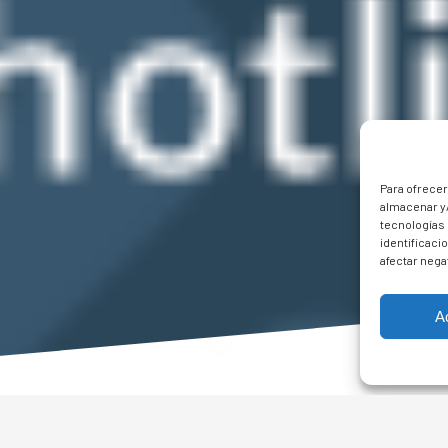
Para ofrecer
almacenar y/
tecnologías
identificaci
afectar nega
A